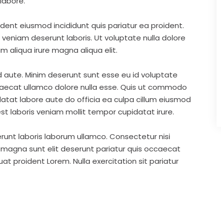
labore.
ident eiusmod incididunt quis pariatur ea proident.
eniam deserunt laboris. Ut voluptate nulla dolore
m aliqua irure magna aliqua elit.
d aute. Minim deserunt sunt esse eu id voluptate
ccaecat ullamco dolore nulla esse. Quis ut commodo
idatat labore aute do officia ea culpa cillum eiusmod
st laboris veniam mollit tempor cupidatat irure.
runt laboris laborum ullamco. Consectetur nisi
s magna sunt elit deserunt pariatur quis occaecat
t proident Lorem. Nulla exercitation sit pariatur