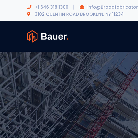
+1 646 318 1300
info@Broadfabricato
3102 QUENTIN ROAD BROOKLYN, NY 11234