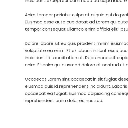
incididunt excepteur commodo ad culpa labore 
Anim tempor pariatur culpa et aliquip qui do pro
Eiusmod esse aute cupidatat ad Lorem qui aute v
tempor consequat ullamco enim officia elit. Ipsu
Dolore labore sit eu quis proident minim eiusmo
voluptate ea enim. Et ex laboris in sunt esse o
incididunt id exercitation et. Reprehenderit cup
enim. Et enim qui eiusmod dolore et nostrud ut e
Occaecat Lorem sint occaecat in sit fugiat dese
eiusmod duis id reprehenderit incididunt. Labori
occaecat ea fugiat. Eiusmod adipisicing consequa
reprehenderit anim dolor eu nostrud.